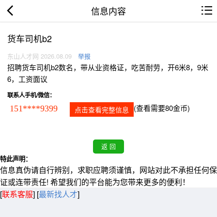
信息内容
货车司机b2
东山人才网 2026.08.09
举报
招聘货车司机b2数名，带从业资格证，吃苦耐劳，开6米8，9米
6，工资面议
联系人手机/微信：
(查看需要80金币)
151****9399
点击查看完整信息
特此声明：
信息真伪请自行辨别，求职应聘须谨慎，网站对此不承担任何保
证或连带责任! 希望我们的平台能为您带来更多的便利！
[
联系客服
]
[
最新找人才
]